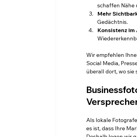
schaffen Nähe 
Mehr Sichtbark
Gedächtnis.
Konsistenz im A
Wiedererkennba
Wir empfehlen Ihnen
Social Media, Press
überall dort, wo sie 
Businessfot
Versprechen
Als lokale Fotograf
es ist, dass Ihre Ma
Deshalb legen wir 