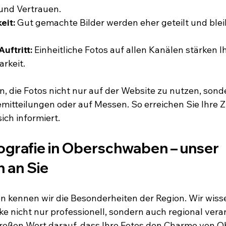
und Vertrauen.
eit:
 Gut gemachte Bilder werden eher geteilt und blei
uftritt:
 Einheitliche Fotos auf allen Kanälen stärken Ih
rkeit.
, die Fotos nicht nur auf der Website zu nutzen, sonde
emitteilungen oder auf Messen. So erreichen Sie Ihre Z
sich informiert.
ografie in Oberschwaben – unser 
 an Sie
en kennen wir die Besonderheiten der Region. Wir wisse
rke nicht nur professionell, sondern auch regional veran
großen Wert darauf, dass Ihre Fotos den Charme von 