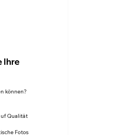
 Ihre 
ken können? 
uf Qualität 
sche Fotos 