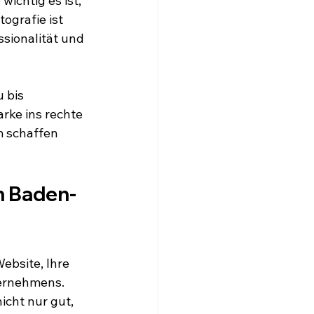
ichtig es ist, 
ografie ist 
ssionalität und 
 bis 
ke ins rechte 
m schaffen 
n Baden-
ebsite, Ihre 
ternehmens. 
icht nur gut, 