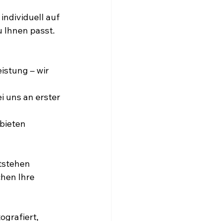
individuell auf 
 Ihnen passt. 
istung – wir 
i uns an erster 
ieten 
tstehen 
hen Ihre 
ografiert, 