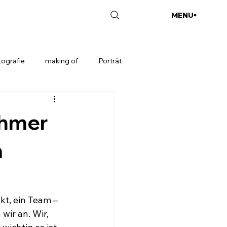
MENU
CLOSE
ografie
making of
Porträt
ehmer
m
t, ein Team – 
wir an. Wir, 