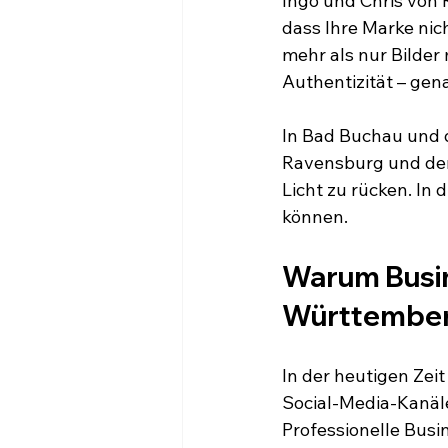
Ingo und Chris von R
dass Ihre Marke nich
mehr als nur Bilder 
Authentizität – gen
In Bad Buchau und 
Ravensburg und dem
Licht zu rücken. In
können.
Warum Busin
Württemberg
In der heutigen Zeit
Social-Media-Kanäle
Professionelle Busin