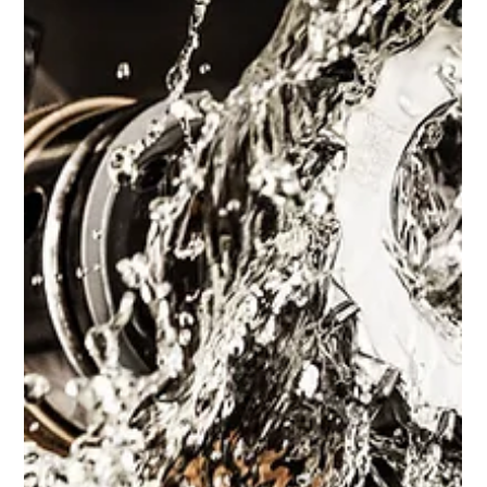
Team
13. Apr.
4 Min. Lesezeit
Firmenkundenfotografie: Visuelle
Markenstärkung für Unternehmen
In der heutigen Geschäftswelt ist der erste Eindruck oft
entscheidend. Bilder sagen mehr als tausend Worte – das gilt
besonders für Unternehmen, die sich professionell und
authentisch präsentieren möchten. Wir, von Rack Fotografie,
wissen aus jahrelanger Erfahrung, wie wichtig hochwertige
Firmenkundenfotografie für die visuelle Markenstärkung ist.