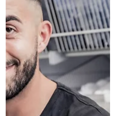
Rack Fotografie GmbH: Ihr Partner
für Fotografiedienstleistungen in
Oberschwaben
Wenn Sie auf der Suche nach einem verlässlichen Partner für
professionelle Fotografiedienstleistungen in Biberach und
Umgebung sind, dann sind Sie bei uns genau richtig. Wir, Ingo
und Chris von Rack Fotografie, begleiten Sie mit Leidenschaft
und Erfahrung auf Ihrem Weg zu eindrucksvollen Bildern, die
Ihre Geschichte erzählen. Ob für Ihr Unternehmen, die
Tourismusbranche oder private Anlässe – wir setzen Ihre
Wünsche mit Herz und Verstand um.