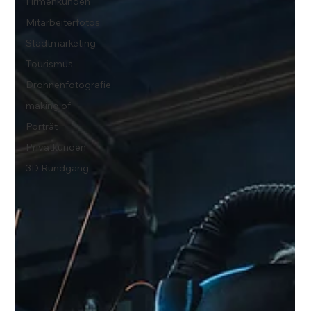
Firmenkunden
Mitarbeiterfotos
Stadtmarketing
Tourismus
Drohnenfotografie
making of
Porträt
Privatkunden
3D Rundgang