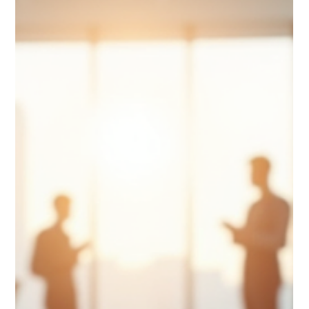
Team
7. Mai
4 Min. Lesezeit
Die Kosten der Businessfotografie
verstehen: Kosten für Businessfotos
richtig analysieren
Professionelle Businessfotografie ist mehr als nur ein schönes
Bild. Sie ist ein strategisches Werkzeug, das Unternehmen hilft,
sich am Markt zu positionieren, Vertrauen aufzubauen und ihre
Botschaft klar zu kommunizieren. Doch was steckt eigentlich
hinter den Preisen für Businessfotos? Wir möchten Ihnen
helfen, die Kosten für Businessfotos zu analysieren und zu