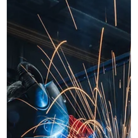
in Oberschwaben: Ihre Marke im
Fokus
Wenn Sie an Ihr Unternehmen denken, was sehen Sie? Ein
Logo, ein Produkt, ein Team – oder vielleicht eine Geschichte,
die erzählt werden will? Genau hier setzen wir an. Wir von Rack
Fotografie, wissen aus jahrelanger Erfahrung, wie wichtig es
ist, dass Ihre Marke nicht nur sichtbar, sondern auch spürbar
wird. Businessfotografie ist mehr als nur Bilder machen. Es ist
das Einfangen von Persönlichkeit, Professionalität und
Authentizität – genau das, was Ihre Kunden sehen und füh