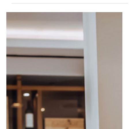
Oberschwaben : Ihr Partner für Erfolg
Ob auf der Website, in Broschüren oder auf Social-Media-
Kanälen – professionelle Fotos sind das Aushängeschild eines
Unternehmens. Wir, Ingo und Chris von Rack Fotografie,
wissen aus jahrelanger Erfahrung, wie wichtig hochwertige
Businessfotografie für den Erfolg nicht nur in der Region
Oberschwaben ist. Mit unserem Blick für Details und einem
Gespür für authentische Momente unterstützen wir Sie dabei,
Ihre Marke ins rechte Licht zu rücken.