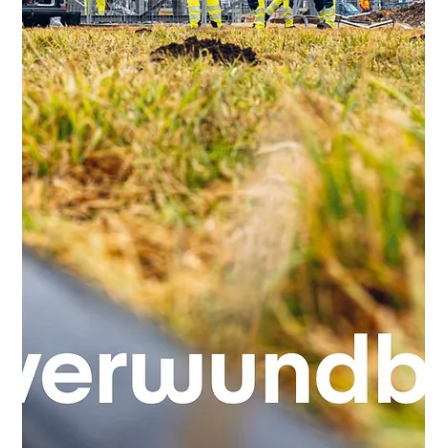
Team
7. Apr.
4 Min. Lesezeit
Industrielle Fotografie für
beeindruckende Ergebnisse:
Fotografie von Industrieanlagen
Industrielle Fotografie ist ein spezielles Feld, das weit über das
bloße Ablichten von Maschinen und Anlagen hinausgeht. Ingo
und Chris von Rack Fotografie, wissen aus jahrelanger
Erfahrung, wie wichtig es ist, Industrieanlagen nicht nur
technisch korrekt, sondern auch ästhetisch ansprechend und