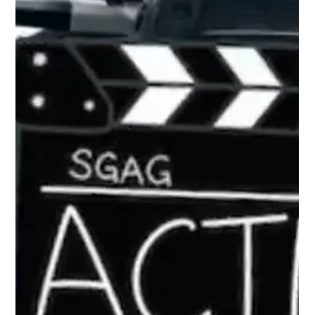
sind sie echt wichtig. Sie helfen dabei, die Aufmerksamkeit der
Zielgruppe zu bekommen, Vertrauen zu schaffen und die
Markenbotschaft rüberzubringen. In diesem Beitrag erfährst
du, warum gute Fotos in der Social-Media-Strategie ein Muss
sind und wie sie den Erfolg deines Unternehmens messbar
steigern können.