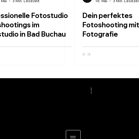
 Mai
3 Min. Lesezeit
16. Mai
3 Min. Lesezei
ssionelle Fotostudio
Dein perfektes
hootings im
Fotoshooting mi
tudio in Bad Buchau
Fotografie
| - - - - - - - - - - | - - - - - - - - - - | - - - - - - - - - - | - - - - - - - - 
KONTAKT
IMPRESSUM
© 2026 RACK Fotogr
BLOG