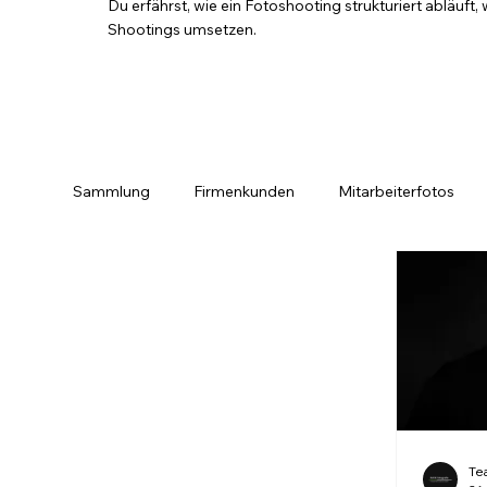
Du erfährst, wie ein Fotoshooting strukturiert abläuf
Shootings umsetzen.
Sammlung
Firmenkunden
Mitarbeiterfotos
Porträt
Privatkunden
3D Rundgang
HOME
SER
Te