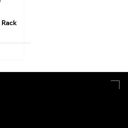
t
t Rack
- - | - - - - - - - - - - | - - - - - - - - - - | - - - - - - - - - - | - - - - - - 
afie