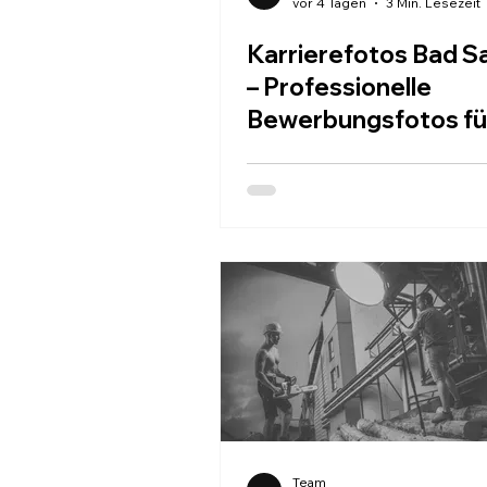
vor 4 Tagen
3 Min. Lesezeit
Karrierefotos Bad S
– Professionelle
Bewerbungsfotos für
Erfolg
Team