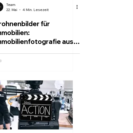
Team
22. Mai
4 Min. Lesezeit
rohnenbilder für
mmobilien:
mmobilienfotografie aus
er Vogelperspektive