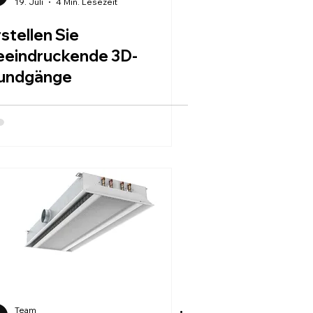
19. Juli
4 Min. Lesezeit
stellen Sie
eeindruckende 3D-
undgänge
Team