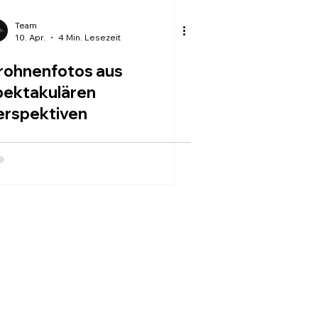
Team
10. Apr.
4 Min. Lesezeit
rohnenfotos aus
pektakulären
erspektiven