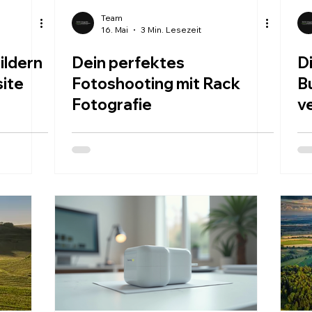
Team
16. Mai
3 Min. Lesezeit
ildern
Dein perfektes
D
site
Fotoshooting mit Rack
B
Fotografie
v
B
a