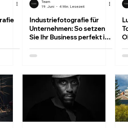
Team
19. Juni
4 Min. Lesezeit
afie
Industriefotografie für
L
Unternehmen: So setzen
T
Sie Ihr Business perfekt in
O
Szene
B
VICES
WORK
ABOUT