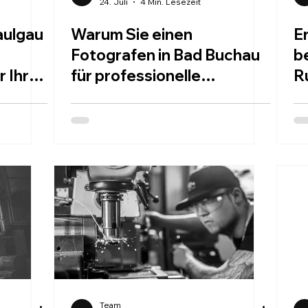
24. Juli
4 Min. Lesezeit
aulgau
Warum Sie einen
Er
Fotografen in Bad Buchau
b
 Ihren
für professionelle
R
Fotografie wählen sollten
Team