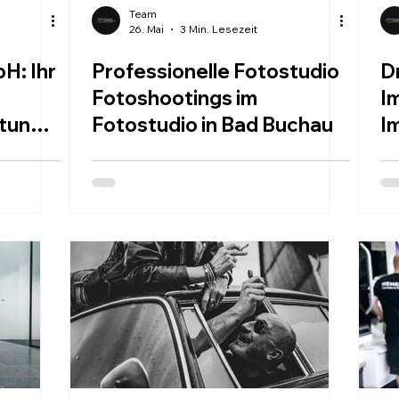
Team
26. Mai
3 Min. Lesezeit
H: Ihr
Professionelle Fotostudio
D
Fotoshootings im
I
stunge
Fotostudio in Bad Buchau
I
d