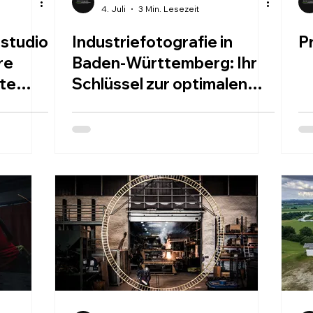
4. Juli
3 Min. Lesezeit
ostudio
Industriefotografie in
P
re
Baden-Württemberg: Ihr
nte
Schlüssel zur optimalen
Präsentation