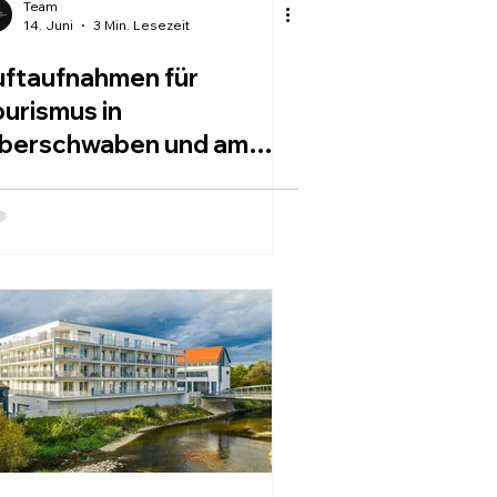
Team
14. Juni
3 Min. Lesezeit
uftaufnahmen für
ourismus in
berschwaben und am
odensee
CONTACT