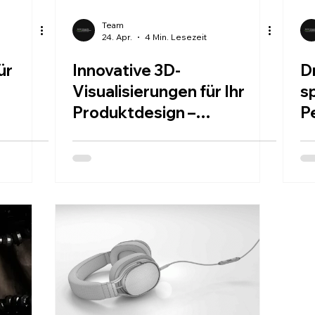
Team
24. Apr.
4 Min. Lesezeit
ür
Innovative 3D-
D
Visualisierungen für Ihr
s
Produktdesign –
P
Produktvisualisierung in
Deutschland