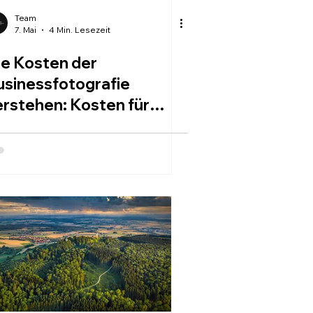
Team
7. Mai
4 Min. Lesezeit
ie Kosten der
usinessfotografie
erstehen: Kosten für
usinessfotos richtig
nalysieren